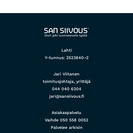
Lahti
Y-tunnus: 2523840–2
Jari Viitanen
toimitusjohtaja, yrittäjä
044 040 6204
jari@sansiivous.fi
Asiakaspalvelu
Vaihde
050 558 0052
Palvelee arkisin