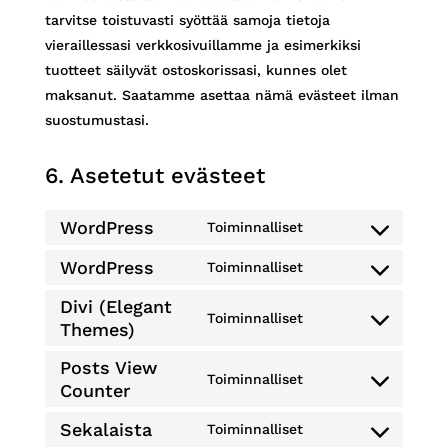
tarvitse toistuvasti syöttää samoja tietoja
vieraillessasi verkkosivuillamme ja esimerkiksi
tuotteet säilyvät ostoskorissasi, kunnes olet
maksanut. Saatamme asettaa nämä evästeet ilman
suostumustasi.
6. Asetetut evästeet
WordPress
Toiminnalliset
Consent
to
WordPress
Toiminnalliset
Consent
service
to
Divi (Elegant
wordpress
Toiminnalliset
Themes)
service
Consent
wordpress
to
Posts View
Toiminnalliset
service
Counter
Consent
divi-
to
Sekalaista
Toiminnalliset
(elegant-
service
Consent