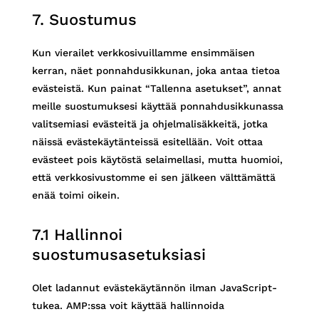
themes)
posts-
to
7. Suostumus
view-
service
counter
sekalaista
Kun vierailet verkkosivuillamme ensimmäisen
kerran, näet ponnahdusikkunan, joka antaa tietoa
evästeistä. Kun painat “Tallenna asetukset”, annat
meille suostumuksesi käyttää ponnahdusikkunassa
valitsemiasi evästeitä ja ohjelmalisäkkeitä, jotka
näissä evästekäytänteissä esitellään. Voit ottaa
evästeet pois käytöstä selaimellasi, mutta huomioi,
että verkkosivustomme ei sen jälkeen välttämättä
enää toimi oikein.
7.1 Hallinnoi
suostumusasetuksiasi
Olet ladannut evästekäytännön ilman JavaScript-
tukea. AMP:ssa voit käyttää hallinnoida